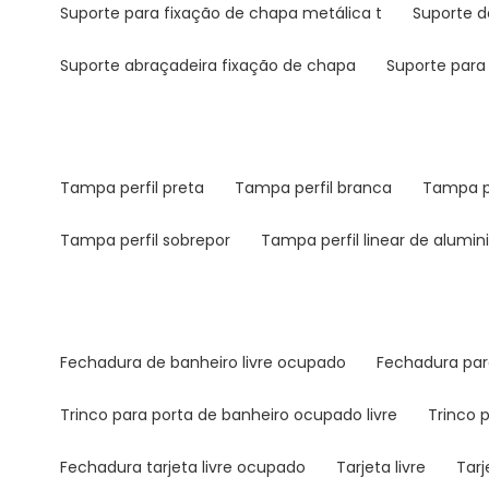
suporte para fixação de chapa metálica t
suporte 
suporte abraçadeira fixação de chapa
suporte para
tampa perfil preta
tampa perfil branca
tampa p
tampa perfil sobrepor
tampa perfil linear de alumin
fechadura de banheiro livre ocupado
fechadura par
trinco para porta de banheiro ocupado livre
trinco
fechadura tarjeta livre ocupado
tarjeta livre
tar