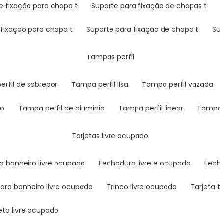
de fixação para chapa t
suporte para fixação de chapas t
 fixação para chapa t
suporte para fixação de chapa t
s
tampas perfil
erfil de sobrepor
tampa perfil lisa
tampa perfil vazada
io
tampa perfil de aluminio
tampa perfil linear
tampa
tarjetas livre ocupado
a banheiro livre ocupado
fechadura livre e ocupado
fec
 para banheiro livre ocupado
trinco livre ocupado
tarjeta
jeta livre ocupado