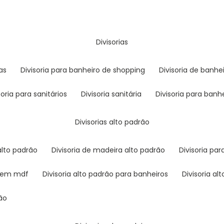
divisorias
as
divisoria para banheiro de shopping
divisoria de banhe
isoria para sanitários
divisoria sanitária
divisoria para banh
divisorias alto padrão
 alto padrão
divisoria de madeira alto padrão
divisoria pa
ão em mdf
divisoria alto padrão para banheiros
divisoria 
rão