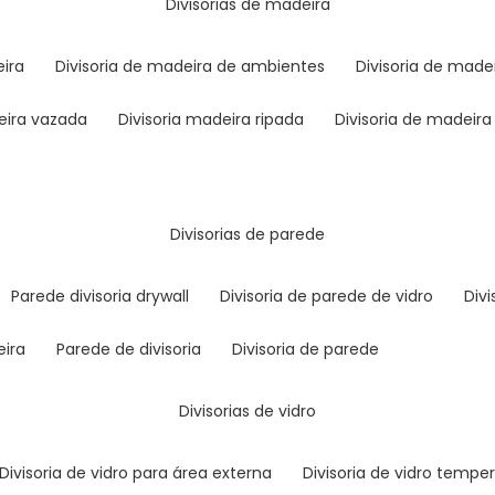
divisorias de madeira
eira
divisoria de madeira de ambientes
divisoria de mad
deira vazada
divisoria madeira ripada
divisoria de madeir
divisorias de parede
parede divisoria drywall
divisoria de parede de vidro
di
eira
parede de divisoria
divisoria de parede
divisorias de vidro
divisoria de vidro para área externa
divisoria de vidro tempe