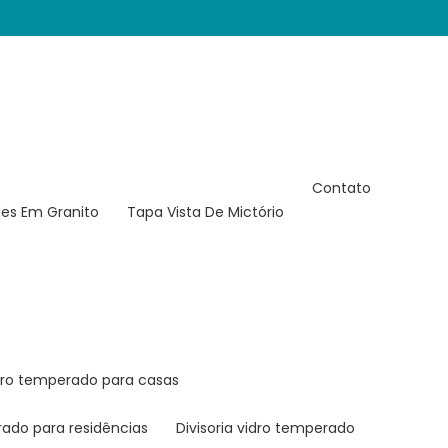
11) 2937-2740
(11) 95362-8265
rodrigo@rndivisorias.com.br
Contato
des Em Granito
Tapa Vista De Mictório
vidro temperado para casas
erado para residências
divisoria vidro temperado