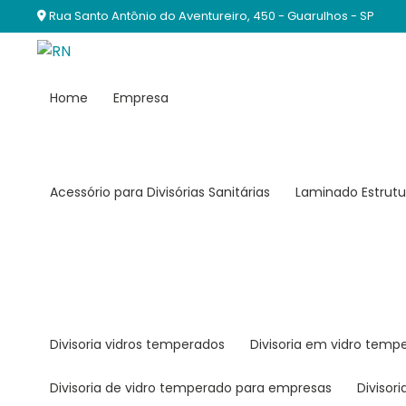
Rua Santo Antônio do Aventureiro, 450 - Guarulhos - SP
Home
Empresa
Acessório para Divisórias Sanitárias
Laminado Estrutu
divisoria vidros temperados
divisoria em vidro temp
divisoria de vidro temperado para empresas
diviso