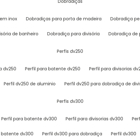
dobradiças
 em inox
dobradiças para porta de madeira
dobradiça p
isória de banheiro
dobradiça para divisória
dobradiça de 
perfis dv250
ça dv250
perfil para batente dv250
perfil para divisorias d
perfil dv250 de aluminio
perfil dv250 para dobradiça de divi
perfis dv300
perfil para batente dv300
perfil para divisorias dv300
pe
il batente dv300
perfil dv300 para dobradiça
perfil dv300