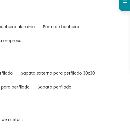
 banheiro aluminio
porta de banheiro
ara empresas
rfilado
sapata externa para perfilado 38x38
 para perfilado
sapata perfilado
a de metal t