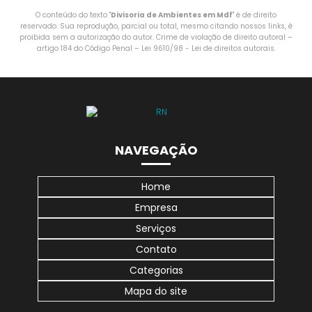
O conteúdo do texto "
Divisoria de Ambientes em Mdf
" é de direito
reservado. Sua reprodução, parcial ou total, mesmo citando nossos links, é
proibida sem a autorização do autor. Crime de violação de direito autoral –
artigo 184 do Código Penal –
Lei 9610/98 - Lei de direitos autorais
.
NAVEGAÇÃO
Home
Empresa
Serviços
Contato
Categorias
Mapa do site