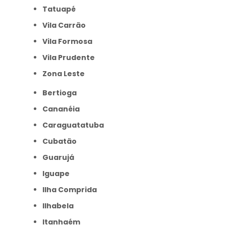
Tatuapé
Vila Carrão
Vila Formosa
Vila Prudente
Zona Leste
Bertioga
Cananéia
Caraguatatuba
Cubatão
Guarujá
Iguape
Ilha Comprida
Ilhabela
Itanhaém