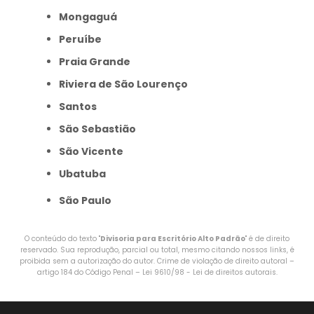
Mongaguá
Peruíbe
Praia Grande
Riviera de São Lourenço
Santos
São Sebastião
São Vicente
Ubatuba
São Paulo
O conteúdo do texto "
Divisoria para Escritório Alto Padrão
" é de direito
reservado. Sua reprodução, parcial ou total, mesmo citando nossos links, é
proibida sem a autorização do autor. Crime de violação de direito autoral –
artigo 184 do Código Penal –
Lei 9610/98 - Lei de direitos autorais
.